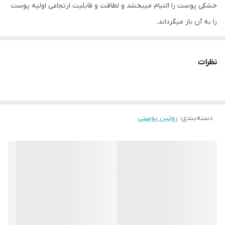
خشکی پوست را التیام میبخشد و لطافت و قابلیت ارتجاعی اولیه پوست
را به آن باز میگرداند.
با فرمولی خاص از موم عسل و روغن های گیاهی ساخته شده است.
مناسب برای لبها،صورت،پوست دور ناخن ، خشكى آرنجها و قوزك پا و يا
نظرات
هر قسمتی از پوست که خشک،زبر یا حساس شده همچنین در التیام
وبهبود هرچه سریعتر زخمهای بدن تاثیر اعجاب انگيزى دارد .
به دلیل دارا بودن موم عسل برای ترمیم زخم و یا برای سوختگی و یا
دسته‌بندی
:
روتین پوستی
تبخال واقعا معجزه آسا میباشد
موارد استفاده:
1.آبرسان,تغذیه کننده و بازسازی کننده پوست
2.نرم کننده و بازسازی کننده لب
3.مرطوب کننده مناطق خشک و زبرپوست
4.کرم محافظت کننده دور ناخن (کوتیکول)