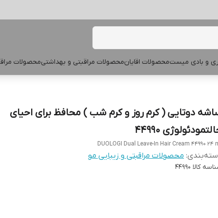
پری و بادی میست
محصولات اقایان
محصولات مراقبتی و بهداشتی
محصولات مراقب
اشه دوتایی ( کرم روز و کرم شب ) محافظ برای احیای
لتمودئولوژی 44990
DUOLOGI Dual Leave-In Hair Cream 44990 24 
ته‌بندی
:
محصولات مراقبتی و زیبایی مو
اسه کالا
44990