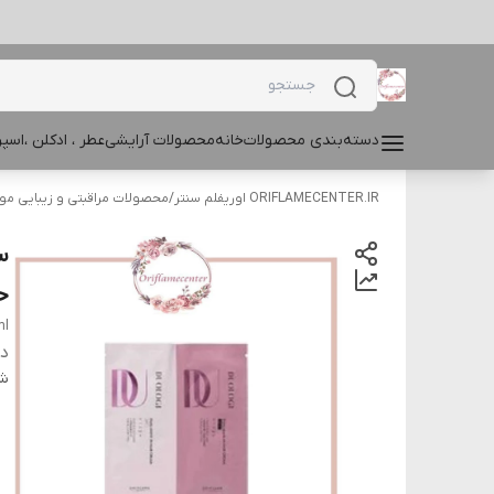
دسته‌بندی محصولات
خانه
محصولات آرایشی
عطر ، ادکلن ،اس
ORIFLAMECENTER.IR اوریفلم سنتر
/
محصولات مراقبتی و زیبایی مو
س
حا
ml
دس
شن