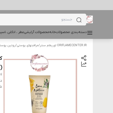
دسته‌بندی محصولات
خانه
محصولات آرایشی
عطر ، ادکلن ،اس
ORIFLAMECENTER.IR اوریفلم سنتر
/
مراقبتهای پوستی
/
روتین پوست
(Ex 06 2027)
l.
دس
شن