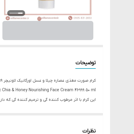
توضیحات
کرم صورت مغذی عصاره چیلا و عسل اورگانیک لاونیچر 46999
Chia & Honey Nourishing Face Cream 46999 50 ml
این کرم با اثر مرطوب کننده گی و ترمیم کننده گی که د
این محصول به طور طبیعی پوست راتغذیه و آبرسانی می
مجموعه دانه های آبرسان چیلا و عسل طبیعی ارگانیک ب
مناسب برای پوست های خشک تا معمولی
نظرات