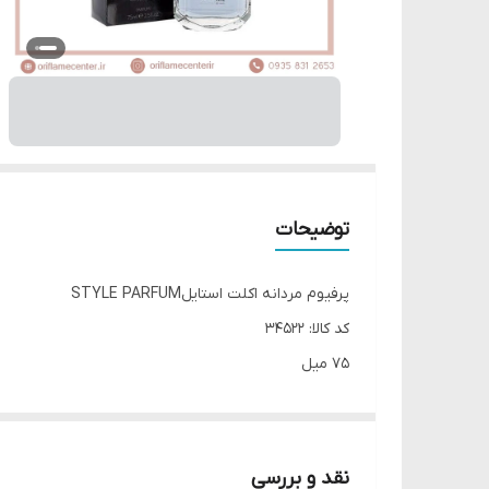
توضیحات
پرفیوم مردانه اکلت استایلSTYLE PARFUM
کد کالا: 34522
75 میل
برای کمال و جذابیت بی دردسر.
Eclat Style یکی از لطیف ترین و ظریف ترین عطرهای مردانه برای آقایان است
توسط دو استاد عطر ساز با برخی از معتبرترین مواد سازن
نقد و بررسی