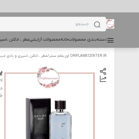
دسته‌بندی محصولات
خانه
محصولات آرایشی
عطر ، ادکلن ،اس
ORIFLAMECENTER.IR اوریفلم سنتر
/
عطر ، ادکلن ،اسپری و بادی م
پر
ml
دس
شن