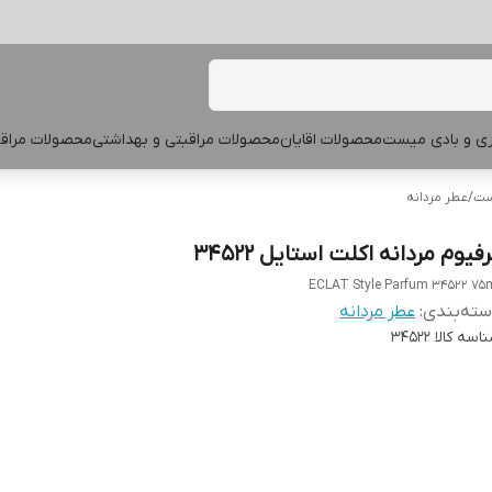
پری و بادی میست
محصولات اقایان
محصولات مراقبتی و بهداشتی
محصولات مراقب
یست
/
عطر مردانه
فیوم مردانه اکلت استایل 34522
ECLAT Style Parfum 34522 75
ته‌بندی
:
عطر مردانه
اسه کالا
34522