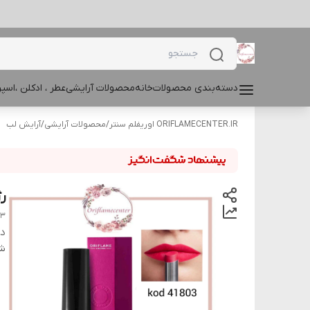
دسته‌بندی محصولات
خانه
محصولات آرایشی
عطر ، ادکلن ،اس
ORIFLAMECENTER.IR اوریفلم سنتر
/
محصولات آرایشی
/
آرایش لب
رژ
03
دس
شن