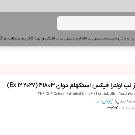
پری و بادی میست
محصولات اقایان
محصولات مراقبتی و بهداشتی
محصولات مراقب
 لب اولترا فیکس استکهلم دوان 41803 (Ex 12 2027)
THE ONE Colour Unlimited Ultra Fix Lipstick Ultra Coral 418
ته‌بندی
:
آرایش لب
اسه کالا
39464