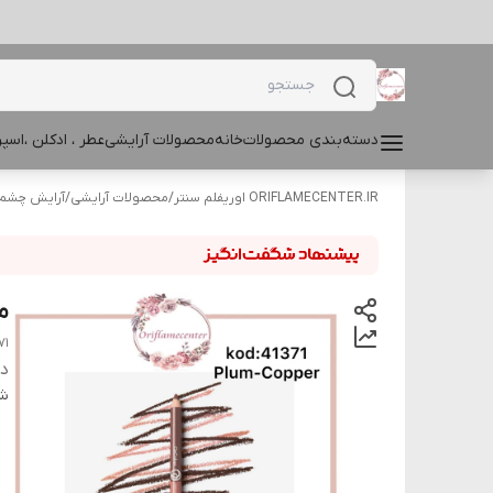
دسته‌بندی محصولات
خانه
محصولات آرایشی
عطر ، ادکلن ،اس
ORIFLAMECENTER.IR اوریفلم سنتر
/
محصولات آرایشی
/
آرایش چشم و
مد
71
دس
شن