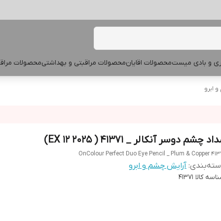
پری و بادی میست
محصولات اقایان
محصولات مراقبتی و بهداشتی
محصولات مراقب
 ابرو
اد چشم دوسر آنکالر _ 41371 ( EX 12 2025)
OnColour Perfect Duo Eye Pencil _ Plum & Copper 413
ته‌بندی
:
آرایش چشم و ابرو
اسه کالا
41371