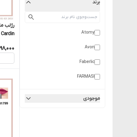
برند
رژلب ما
Atomy
 Cardin
Avon
98,000
Faberlic
FARMASI
Pierre Cardin
موجودی