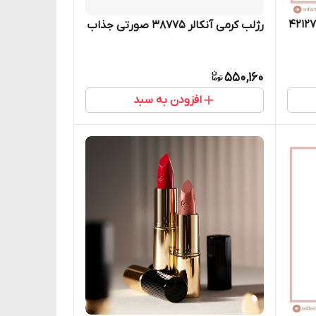
رم پودر اورلستینگ سینک مات 42127
رژلب کرمی آنکالر 38775 صورتی جذاب
550,160
افزودن به سبد