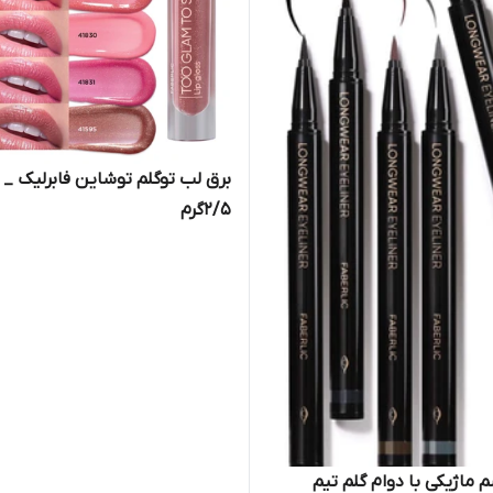
برق لب توگلم توشاین فابرلیک _
2/5گرم
ماژیکی با دوام گلم تیم