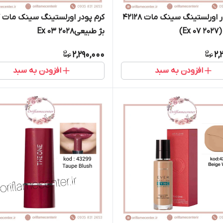
کرم پودر اورلستینگ سینک مات 42128
ک
E)
بژ طبیعیEx 03 2028
2,290,000
2,
افزودن به سبد
افزودن به سبد