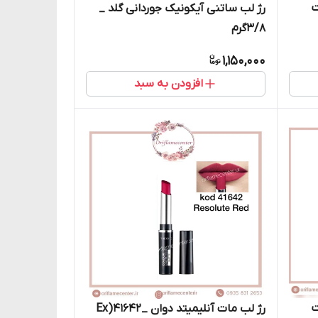
ت
رژ لب ساتنی آیکونیک جوردانی گلد _
3/8گرم
1,150,000
افزودن به سبد
ت
رژ لب مات آنلیمیتد دوان _41642(Ex