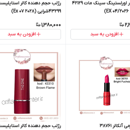
کرم پودر اورلستینگ سینک مات 42129
رژلب حجم دهنده کالر استایلیس
)
43299شرابی (Ex 07 2028)
1,380,000
2,
افزودن به سبد
افزودن به سبد
آنکالر 38761
رژلب حجم دهنده کالر استایلیس