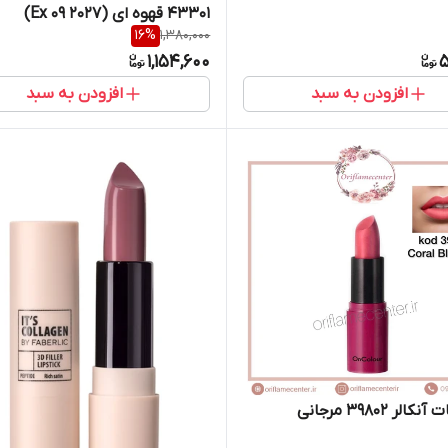
43301 قهوه ای (Ex 09 2027)
16
%
1,380,000
1,154,600
5
افزودن به سبد
افزودن به سبد
لر 39802 مرجانی