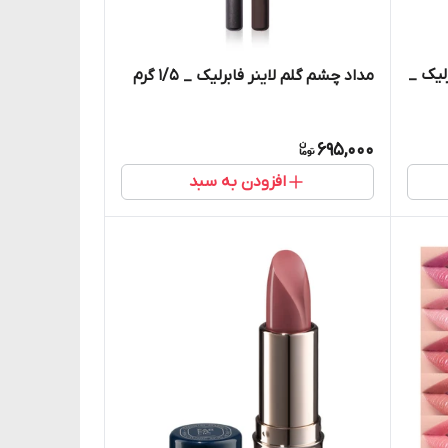
لیک _
مداد چشم گلم لاینر فابرلیک _ ۱/۵ گرم
695,000
افزودن به سبد