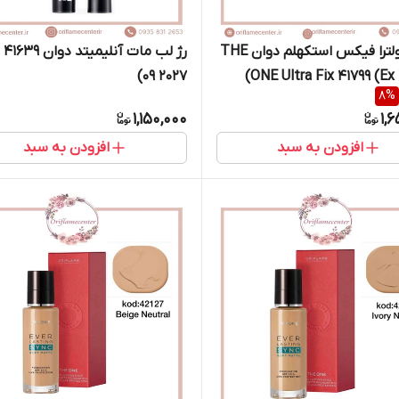
رژ لب اولترا فیکس استکهلم دوان THE
09 2027)
ONE Ultra Fix 41799
8
%
1,150,000
1,
افزودن به سبد
افزودن به سبد