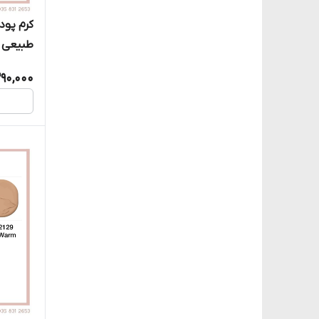
طبیعی (x 07 2027
290,000