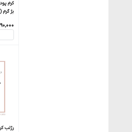
بژ گرم ( EX 04/2026
290,000
رژلب کرمی 