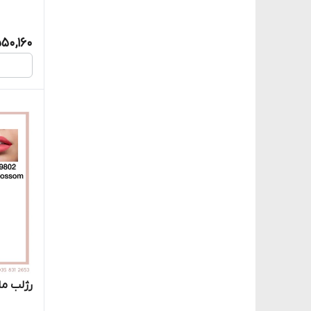
50,160
رژلب مات آنکا