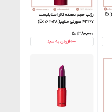
رژ لب مات آنلیمیتد دوان 41639 ( Ex
رژلب حجم دهنده کالر استایلیست
43297 صورتی ملایم( Ex 06 2028)
1,380,000
افزودن به سبد