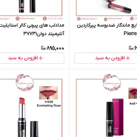
یع ماندگار ضدبوسه پیرکاردین
مدادلب های پیچی کالر استایلیت
Pierre
آنلیمیتد دوان37731
895,000
6
افزودن به سبد
افزودن به سبد