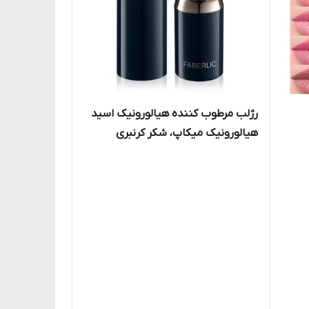
رژلب مرطوب کننده هیالورونیک اسید
هیالورونیک میکاپ، شکر کرنبری
فابرلیک _ ۴میل