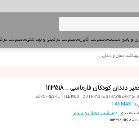
پری و بادی میست
محصولات اقایان
محصولات مراقبتی و بهداشتی
محصولات مراقب
بهداشت دهان و دندان
یر دندان کودکان فارماسی _ 1113518
EUROFRESH LITTLE KIDS TOOTHPASTE STRAWBERRY 50 
ند:
FARMASI
ته‌بندی
:
بهداشت دهان و دندان
اسه کالا
1113518