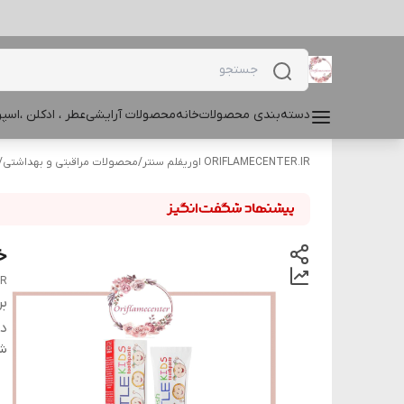
دسته‌بندی محصولات
خانه
محصولات آرایشی
عطر ، ادکلن ،اس
ORIFLAMECENTER.IR اوریفلم سنتر
/
محصولات مراقبتی و بهداشتی
/
خم
GR
بر
دس
شن