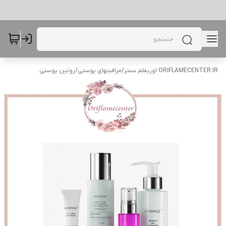
ORIFLAMECENTER.IR اوریفلم سنتر
/
مراقبتهای پوستی
/
روتین پوستی