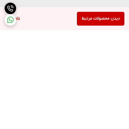
5⃣ Novage+ Multi-Active
دیدن محصولات مرتبط
ناموجود
کرم شب غنی شده نووایج پلاس
طراحی شده برای ترمیم پوست در شب، آبرسانی پوست را بهبود می
بخشد و در عین حال چین و چروک ها و خطوط ریز را به طور قابل توجهی
کاهش می دهد ت. فرموله شده با Bio CeramidesPro و فن آوری های
پیشرفته NightSync، حاوی ویتامین E و کره شی باتر
مناسب برای انواع پوست
برگشت به بالا
ارسال ویژه
پشتیبانی ۲۴ ساعته