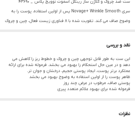
ست ضد چروک و کلاژن ساز رینکل اسموت نوویج پلاس _ 43690
سری Novage+ Wrinkle Smooth پس از اولین استفاده، پوست را به
وضوح صاف می کند. تقویت شده با 8 فناوری زیست فعال، چین و چروک
ها را کاهش می دهد و استحکام و آبرسانی را بهبود می بخشد و پوست را
جوان تر و درخشان تر می کند.
نقد و بررسی
پس از اولین استفاده، پوست را به وضوح تغییر می دهد
این ست به طور قابل توجهی چین و چروک و خطوط ریز را کاهش می
تنها در چند روز پوستی صاف، محکم تر و مرطوب تر می شود
دهد و در عین حال استحکام را بهبود می بخشد. فرموله شده برای ارائه
طراحی شده برای مبارزه با علائم پیری پوست
عملکرد برتر پوست، ایجاد پوستی حجیم، درخشان و جوان تر.
ظاهر پوست را از اولین استفاده به وضوح بهبود می بخشد
پوستی صاف، مرطوب در عرض چند روز
فرموله شده برای بهبود علائم متعدد پیری
از نظر بالینی تست شده که استفاده از کل ست 7 برابر موثر تر هست
پوست را از اولین استفاده به وضوح صاف می کند! فرمول علمی با هشت
فناوری فعال کننده زیستی با منشاء طبیعی، که با هم کار می کنند تا
چین و چروک ها به وضوح در عرض 2 هفته کاهش می یابد
نشانه های متعدد پیری را هدف قرار دهند، چین و چروک های عمیق را
نظرات
96٪ از زنان گزارش می دهند که پوست نرم، سفت و درخشان فقط در 3
به طور قابل توجهی کاهش دهند، خطوط ریز را نرم کنند و استحکام
پوست را بهبود بخشند تا پوست حجیم تر، صاف تر، درخشان تر و جوان
هفته
تر شوند.