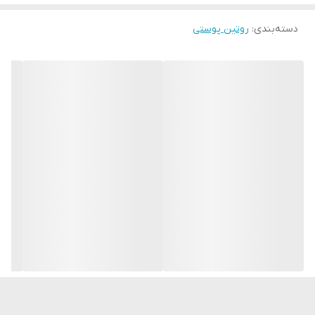
کاهش ظاهر چین و چروک ۲ هفته
حالت کشسانی پوست در ۶ هفته
Novage+ Wrinkle Smooth یک سیستم د درمان ضد پیری 4 مرحله ای
دسته‌بندی
:
روتین پوستی
مناسب برای انواع پوست از جمله پوست های حساس
است که برای انواع پوست طراحی شده و با فناوری های زیست فعال
تقویت شده است.
ژل پاک کننده ناخالصی ها را از بین می برد، سد محافظ پوست را حفظ می
کند و آن را برای جذب مواد موثر آماده می کند.
کرم دور چشم به طور موثر اما ملایم عمل می کند و علائم پیری و
خستگی را در این ناحیه ظریف از بین می برد.
سرم محصول اصلی مراقبت است. فرمول غلیظ آن با مواد فعال برای رفع
مشکلات خاص پوست غنی شده است.