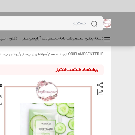
دسته‌بندی محصولات
خانه
محصولات آرایشی
عطر ، ادکلن ،اس
ORIFLAMECENTER.IR اوریفلم سنتر
/
مراقبتهای پوستی
/
روتین پوست
م
بر
دس