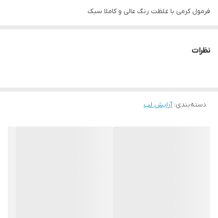
فرمول کرمی با غلظت رنگ عالی و کاملا سبک
اپلیکاتور مناسب
رنگبندی کاملا مات و غلیظ با پوشش یکدست برای هر سلیقه
نظرات
روغن هسته ی توت فرنگی ویتامین E لب ها را نرم و مرطوب می کند
تیوپ را فشار دهید، تا مواد رژلب روی اپلیکاتور ریخته شود .
در 8 رنگبندی
دسته‌بندی
:
آرایش لب