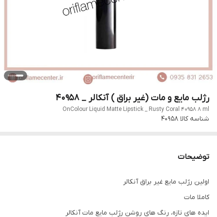
رژلب مایع و مات (غیر براق ) آنکالر _ 40958
OnColour Liquid Matte Lipstick _ Rusty Coral 40958 8 ml
شناسه کالا
40958
توضیحات
اولین رژلب مایع غیر براق آنکالر
کاملا مات
ایده های تازه، رنگ های روشن رژلب مایع مات آنکالر