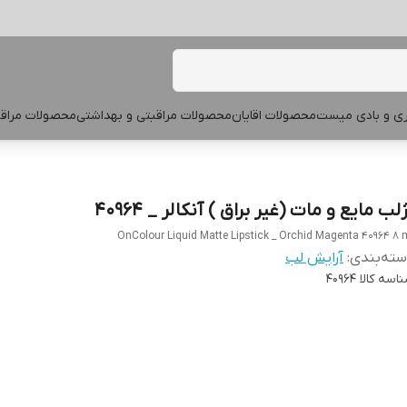
پری و بادی میست
محصولات اقایان
محصولات مراقبتی و بهداشتی
محصولات مراقب
لب مایع و مات (غیر براق ) آنکالر _ 40964
OnColour Liquid Matte Lipstick _ Orchid Magenta 40964 8 
ته‌بندی
:
آرایش لب
اسه کالا
40964