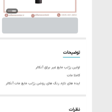
توضیحات
اولین رژلب مایع غیر براق آنکالر
کاملا مات
ایده های تازه، رنگ های روشن رژلب مایع مات آنکالر
فرمول کرمی با غلظت رنگ عالی و کاملا سبک
اپلیکاتور مناسب
رنگبندی کاملا مات و غلیظ با پوشش یکدست برای هر س
نظرات