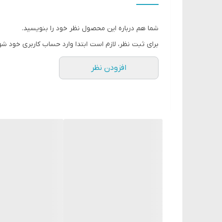
روغن هسته ی توت فرنگی ویتامین E لب ها را نرم و مرطوب می کند
تیوپ را فشار دهید، تا مواد رژلب روی اپلیکاتور ریخته ش
شما هم درباره این محصول نظر خود را بنویسید.
در 8 رنگبندی
برای ثبت نظر، لازم است ابتدا وارد حساب کاربری خود شو
افزودن نظر
40964 Orchid Magenta