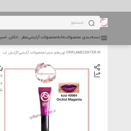
دسته‌بندی محصولات
خانه
محصولات آرایشی
عطر ، ادکلن ،اس
ORIFLAMECENTER.IR اوریفلم سنتر
/
محصولات آرایشی
/
آرایش لب
رژ
ml
دس
شن