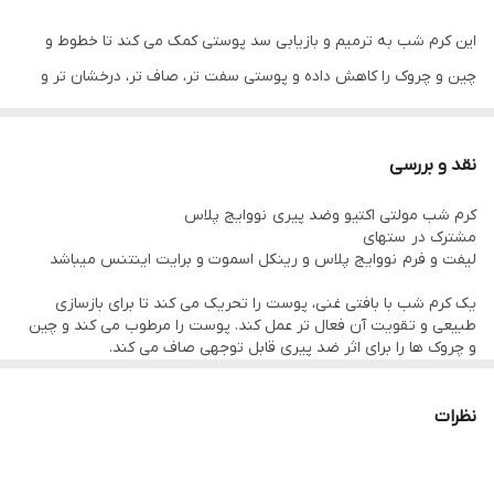
این کرم شب به ترمیم و بازیابی سد پوستی کمک می کند تا خطوط و
چین و چروک را کاهش داده و پوستی سفت تر، صاف تر، درخشان تر و
جوان تر نشان می دهد.
نقد و بررسی
سرامیدها را با کمک فناوری بیوپروسرامید به ترمیم سد پوست میپردازد
کرم شب مولتی اکتیو وضد پیری نووایج پلاس
و تولید سرامید طبیعی و اسید هیالورونیک درپوست را تقویت می‌کند .
مشترک در ستهای
لیفت و فرم نووایج پلاس و رینکل اسموت و برایت اینتنس میباشد
🔸موم زنبور عسل
یک کرم شب با بافتی غنی، پوست را تحریک می کند تا برای بازسازی
دارای خواص آبرسانی و محافظتی است. موم زنبور عسل یک
طبیعی و تقویت آن فعال تر عمل کند. پوست را مرطوب می کند و چین
و چروک ها را برای اثر ضد پیری قابل توجهی صاف می کند.
مرطوب‌کننده فوق‌العاده، تسکین‌دهنده و محافظت‌کننده است و توانایی
فرآیندهای بازسازی پوست را راه اندازی می کند
فرمول مغذی با بافت ضخیم تر
تسکین پوست ترک خورده را دارد.
مناسب برای انواع پوست از جمله پوست حساس
نظرات
پس از اولین استفاده:
100% زنان خاطرنشان کردند: پوست عمیقا تغذیه می شود**