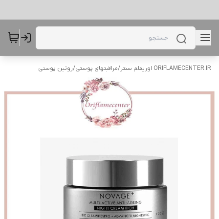
ORIFLAMECENTER.IR اوریفلم سنتر
/
مراقبتهای پوستی
/
روتین پوستی