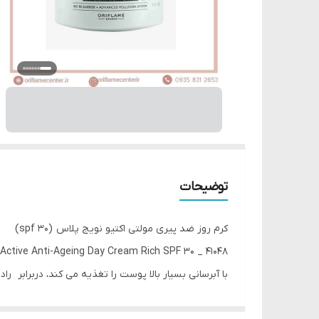
توضیحات
کرم روز ضد پیری مولتی اکتیو نویج پلاس (spf 30)
ctive Anti-Ageing Day Cream Rich SPF 30 _ 41048
با آبرسانی بسیار بالا پوست را تغذیه می کند، دربرابر 
را کاهش می دهد و درخشندگی را افزایش می دهد.