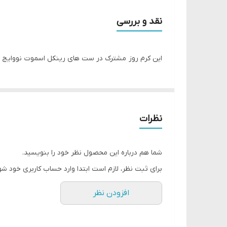
🔸هیالورونیک اسید
نقد و بررسی
اسید هیالورونیک نقش مهمی در تامین رطوبت پوست دار
آب رسانی به پوست ، به بهبود زخم کمک می کند ، باف
این کرم روز مشترک در ست های رینکل اسموت نووایج
🔸موم زنبور عسل
مرطوب کردن پوست
موم زنبور عسل، ویتامین A نیز داردکه به رفع جوش کمک می‌کند.
نظرات
پوست را نرم و هیدراته کرده و به بازسازی سلولی نیز ک
شما هم درباره این محصول نظر خود را بنویسید.
🔸 عصاره پوست درخت توس
برای ثبت نظر، لازم است ابتدا وارد حساب کاربری خود شو
به دلیل محتوای بالای آن در مواد فعال بیولوژیکی از جم
افزودن نظر
سرشار از ویتامین ها، آنتی اکسیدان ها و مواد معدنی اس
توس نقره ای اثر تسکین دهنده و پاک کنندگی پوست دار