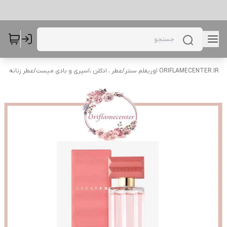
ORIFLAMECENTER.IR اوریفلم سنتر
/
عطر ، ادکلن ،اسپری و بادی میست
/
عطر زنانه