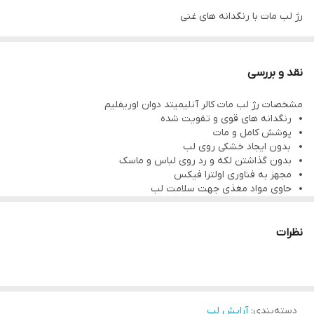
رژ لب مات با رنگدانه های غنی
تا 12 ساعت ماندگاری روی لب
تولید شده با فناوری Stay True Color
نقد و بررسی
حاوی روغن های مغذی
مشخصات رژ لب مات کالر آنلیمیتد دوان اوریفلیم
پس از استفاده خشک شده و پوشش ماتی ایجاد می کند
رنگدانه های قوی و تقویت شده
کیس پروف
پوشش کامل و مات
بدون ایجاد خشکی روی لب
بدون ایجاد لک و بدون پخش شدن، ماندگاری بالا
بدون گذاشتن لکه و رد روی لباس و ماسک
مجهز به فناوری اولترا فیکس
حاوی مواد مغذی جهت سلامت لب
ماندگاری بالا : 12 ساعت
وزن: 2.5 گرم
نظرات
دسته‌بندی
:
آرایش لب