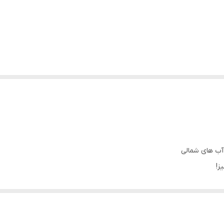
 آب های شمالی
ز!
یحه زیبا با طراحی بطری معاصر، ، تضادهای دنیای آب را به تصویر می کشد.