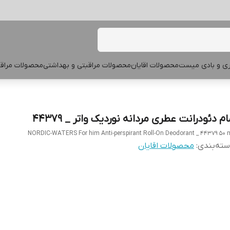
پری و بادی میست
محصولات اقایان
محصولات مراقبتی و بهداشتی
محصولات مراقب
م دئودرانت عطری مردانه نوردیک واتر _ 44379
NORDIC-WATERS For him Anti-perspirant Roll-On Deodorant _ 44379 50 
ته‌بندی
:
محصولات اقایان