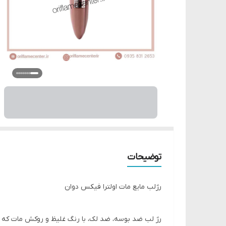
توضیحات
رژلب مایع مات اولترا فیکس دوان
رژ لب ضد بوسه، ضد لک، با رنگ غلیظ و روکش مات که ب