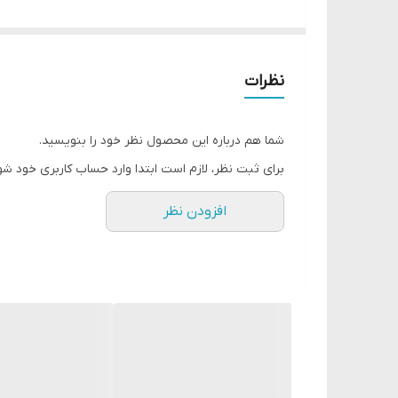
تنظیم کنید.
نظرات
شما هم درباره این محصول نظر خود را بنویسید.
پوشش کاملا مات
برای ثبت نظر، لازم است ابتدا وارد حساب کاربری خود شو
ثبات رنگ بسیار بالا تا ساعات طولانی
افزودن نظر
بدون تغییر یا از بین رفتن رنگ لب پوشش یکنواخت
بدون خشک شدن
دارای بافت مخملی و نرم
با غلظت رنگ بسیار قوی
در 10 رنگبندی متنوع و جذاب
دارای اپلیکاتور نوک تیز برای پخش کردن یکنواخت
برای نتیجه بهتر پس از استفاده 10 دقیقه صبر کنید