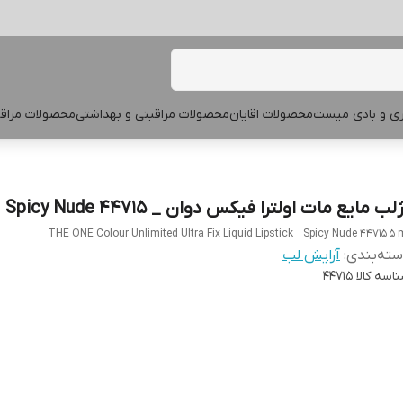
پری و بادی میست
محصولات اقایان
محصولات مراقبتی و بهداشتی
محصولات مراقب
لب مایع مات اولترا فیکس دوان _ Spicy Nude 44715
THE ONE Colour Unlimited Ultra Fix Liquid Lipstick _ Spicy Nude 44715 5 
ته‌بندی
:
آرایش لب
اسه کالا
44715