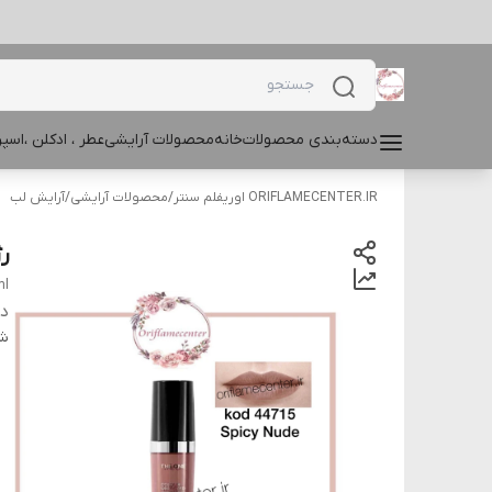
دسته‌بندی محصولات
خانه
محصولات آرایشی
عطر ، ادکلن ،اس
ORIFLAMECENTER.IR اوریفلم سنتر
/
محصولات آرایشی
/
آرایش لب
رژ
ml
دس
شن