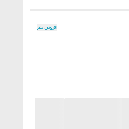
 پررنگ، با وزن سبک و رنگدانه‌ای دلپذیر که می‌توانید شدت آن را روی لب
افزودن نظر