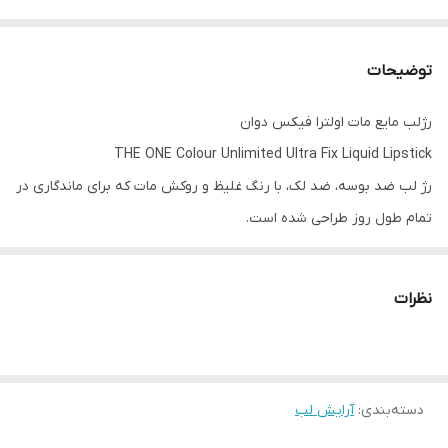
توضیحات
رژلب مایع مات اولترا فیکس دوان
THE ONE Colour Unlimited Ultra Fix Liquid Lipstick
رژ لب ضد بوسه، ضد لک، با رنگ غلیظ و روکش مات که برای ماندگاری در
تمام طول روز طراحی شده است.
با تکنولوژی Ultra Fix که از نظر بالینی ثابت شده است که 99٪ رنگ را بر
نظرات
روی لب‌ها تثبیت می‌کند، یک لب مات پررنگ، با وزن سبک و رنگدانه‌ای
دلپذیر که می‌توانید شدت آن را روی لب تنظیم کنید.
دسته‌بندی
:
آرایش لب
پوشش کاملا مات