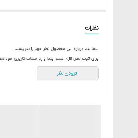
تنظیم کنید.
نظرات
شما هم درباره این محصول نظر خود را بنویسید.
پوشش کاملا مات
برای ثبت نظر، لازم است ابتدا وارد حساب کاربری خود شو
ثبات رنگ بسیار بالا تا ساعات طولانی
افزودن نظر
بدون تغییر یا از بین رفتن رنگ لب پوشش یکنواخت
بدون خشک شدن
دارای بافت مخملی و نرم
با غلظت رنگ بسیار قوی
در 10 رنگبندی متنوع و جذاب
دارای اپلیکاتور نوک تیز برای پخش کردن یکنواخت
برای نتیجه بهتر پس از استفاده 10 دقیقه صبر کنید