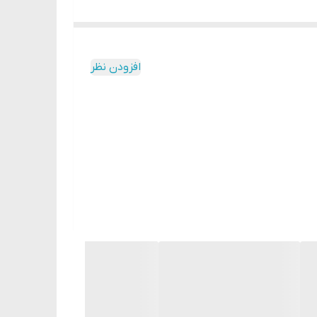
 پررنگ، با وزن سبک و رنگدانه‌ای دلپذیر که می‌توانید شدت آن را روی لب
افزودن نظر