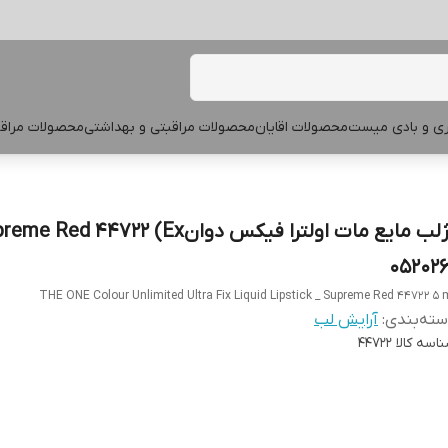
پری و بادی میست
محصولات اقایان
محصولات مراقبتی و بهداشتی
محصولات مراقب
رژلب مایع مات اولترا فیکس دوانe Red 44722 (Ex
052026
THE ONE Colour Unlimited Ultra Fix Liquid Lipstick _ Supreme Red 44722 5 
ته‌بندی
:
آرایش لب
اسه کالا
44722