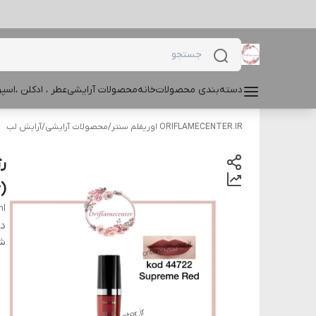
دسته‌بندی محصولات
خانه
محصولات آرایشی
عطر ، ادکلن ،اس
ORIFLAMECENTER.IR اوریفلم سنتر
/
محصولات آرایشی
/
آرایش لب
)
ml
دس
شن