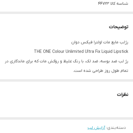
شناسه کالا
44723
توضیحات
رژلب مایع مات اولترا فیکس دوان
THE ONE Colour Unlimited Ultra Fix Liquid Lipstick
رژ لب ضد بوسه، ضد لک، با رنگ غلیظ و روکش مات که برای ماندگاری در
تمام طول روز طراحی شده است.
با تکنولوژی Ultra Fix که از نظر بالینی ثابت شده است که 99٪ رنگ را بر
نظرات
روی لب‌ها تثبیت می‌کند، یک لب مات پررنگ، با وزن سبک و رنگدانه‌ای
دلپذیر که می‌توانید شدت آن را روی لب تنظیم کنید.
دسته‌بندی
:
آرایش لب