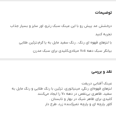
توضیحات
درخشش مد پیش رو با این عینک سبک رترو، اور سایز و بسیار جذاب
تجربه کنید
با لنزهای قهوه ای رنگ ، رنگ سفید مایل به یا کرم،تزئین طلایی
بیانگر سبک دهه 70s میلادی،کلیدی برای سبک مدرن
با کاور زرد و طرح گلی و دستمال فابریک برای تمیز کردن
جنس : PC ، فلز ، پلی استر و پارچه ،
نقد و بررسی
اندازه : W14.7 x H6.5cma
عینک آفتابی دریفت
دسته عرض 14/7 cm
لنزهای قهوه‌ای رنگی، مینیاتوری، تزئین با رنگ طلایی و رنگ مایل به
ارتفاع 6/5 cm
سفید، ظاهری بی‌نقص در دهه ۷۰ را ایجاد می‌کنند
کلیدی برای ظاهر شیک در بهار و تابستان .
کاور پارچه ای و پارچه تمیزکننده زرد، طرح دار