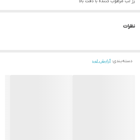
رژ لب مرطوب کننده با دقت بالا
49% مرطوب کننده فوری
22% صاف کننده ی لبها
نظرات
سری نازک و شیب دار برای کاربرد بسیار دقیق
بافت سبک برای مرطوب کنندگی که به لبها حجم میدهد.
روغنهای طبیعی موجود در این محصول منعکس کننده ی رنگ این رژلب
هستند.
دسته‌بندی
:
آرایش لب
حاوی کوکتل مراقبتی
فرمول انحصاری با ویتامینهای E ,B5 و F روغن دانه ی کدر انجیر
پوست را تغذیه، محافظت، مرطوب، ترمیم و تقویت میکند.
در رنگبندی جذاب