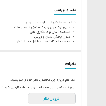
رنگدانه سیاه شدید را کشف کرده و با دقت گرافیکی استفا
خطوط کاملاً قوی و هر بار چشمهای دراماتیک!
نقد و بررسی
نحوه استفاده:
خط چشم ماژیکی استایلو جامبو دوان
در امتداد خط مژه بالا از گوشه داخلی چشم استفاده کنید.
دارای نوک پهن و رنگ مشکی غلیظ و مات
خط کشیدن متناسب با عنبیه را ادامه دهید.
استفاده آسان و ماندگاری عالی
بدون پخش شدن و ریزش
با دور شدن از گوشه چشم ، از ضربات کوتاه استفاده کنید
مناسب استفاده همراه با لنز و در استخر
همیشه درپوش را محکم ببندین تا از خشک شدن استایل
نظرات
شما هم درباره این محصول نظر خود را بنویسید.
برای ثبت نظر، لازم است ابتدا وارد حساب کاربری خود شو
افزودن نظر