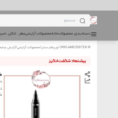
دسته‌بندی محصولات
خانه
محصولات آرایشی
عطر ، ادکلن ،اس
ORIFLAMECENTER.IR اوریفلم سنتر
/
محصولات آرایشی
/
آرایش چشم و
خط
79
دس
شن