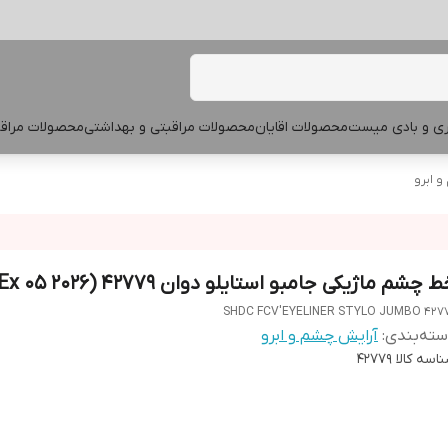
پری و بادی میست
محصولات اقایان
محصولات مراقبتی و بهداشتی
محصولات مراقب
 ابرو
 چشم ماژیکی جامبو استایلو دوان 42779 (Ex 05 2026)
SHDC FCV'EYELINER STYLO JUMBO 427
ته‌بندی
:
آرایش چشم و ابرو
اسه کالا
42779