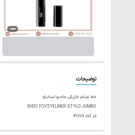
توضیحات
خط چشم ماژیکی جامبو استایلو
SHDC FCV'EYELINER STYLO JUMBO
کد کالا: 42779
2.5 گرم