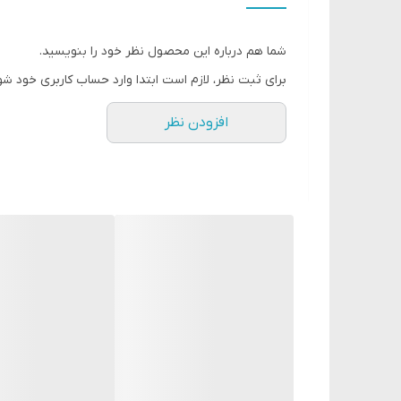
سری نازک و شیب دار برای کاربرد بسیار دقیق
بافت سبک برای مرطوب کنندگی که به لبها حجم میدهد.
شما هم درباره این محصول نظر خود را بنویسید.
روغنهای طبیعی موجود در این محصول منعکس کننده ی
برای ثبت نظر، لازم است ابتدا وارد حساب کاربری خود شو
حاوی کوکتل مراقبتی
افزودن نظر
فرمول انحصاری با ویتامینهای E ,B5 و F روغن دانه ی کدر انجیر
پوست را تغذیه، محافظت، مرطوب، ترمیم و تقویت میکن
در رنگبندی جذاب