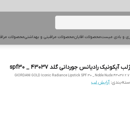
پری و بادی میست
محصولات اقایان
محصولات مراقبتی و بهداشتی
محصولات مراقب
لب آیکونیک رادیانس جوردانی گلد spf30 _ 43037
GIORDANI GOLD Iconic Radiance Lipstick SPF 30 _ Noble Nude 43037 2.7
ته‌بندی
:
آرایش لب