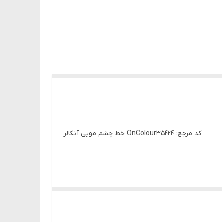
خط چشم مویی آنکالر OnColourکد مرجع: 35424