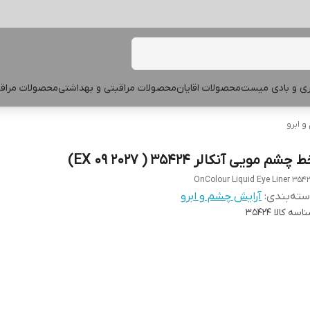
پری و بادی میست
محصولات اقایان
محصولات مراقبتی و بهداشتی
محصولات مراقب
 ابرو
 چشم مویی آنکالر 35424 ( EX 09 2027)
OnColour Liquid Eye Liner 354
ته‌بندی
:
آرایش چشم و ابرو
اسه کالا
35424