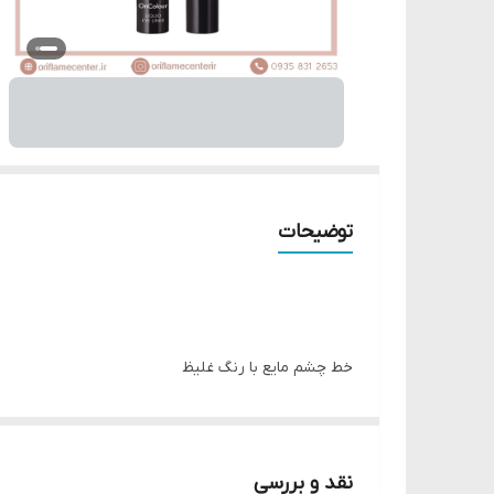
توضیحات
خط چشم مایع با رنگ غلیظ
با قلم مویی که می توانید با آن خطوط ظریف یا پهن رسم
بدون ریزش
نقد و بررسی