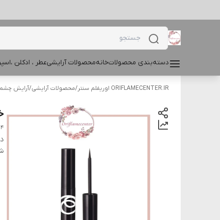
دسته‌بندی محصولات
خانه
محصولات آرایشی
عطر ، ادکلن ،اس
ORIFLAMECENTER.IR اوریفلم سنتر
/
محصولات آرایشی
/
آرایش چشم و
خط
24
دس
شن