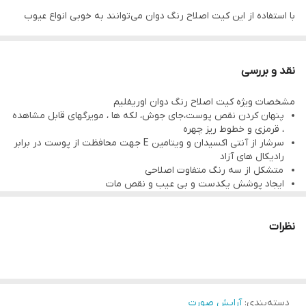
با استفاده از این کیت اصلاح رنگ دوان می‌توانند به خوبی انواع عیوب
پوستی، لکه ،جوش و خطوط ریز پوستی را به خوبی بپوشانید .
کیت اصلاح رنگ با استفاده از سه رنگ متفاوت برای پوشش انواع نواحی
نقد و بررسی
صورت به بهترین صورت عمل کرده و پوششی بی عیب و نقص و
مشخصات ویژه کیت اصلاح رنگ دوان اوریفلیم
یکدست و مات را ایجاد میکند .
پنهان کردن نقص پوست،جای جوش، لکه ها ، مویرگهای قابل مشاهده
این محصول همچنین سرشار از آنتی اکسیدان و ویتامین E جهت
، قرمزی و خطوط ریز چهره
سرشار از آنتی اکسیدان و ویتامین E جهت محافظت از پوست در برابر
محافظت از پوست در برابر رادیکال های آزاد میباشد.
رادیکال های آزاد
متشکل از سه رنگ متفاوت اصلاحی
ایجاد پوشش یکدست و بی عیب و نقص مات
وزن خالص: 3.9 گرم
نظرات
دسته‌بندی
:
آرایش صورت