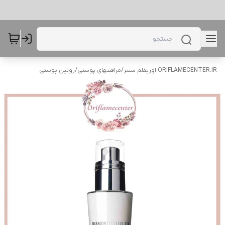
ORIFLAMECENTER.IR اوریفلم سنتر
/
مراقبتهای پوستی
/
روتین پوستی