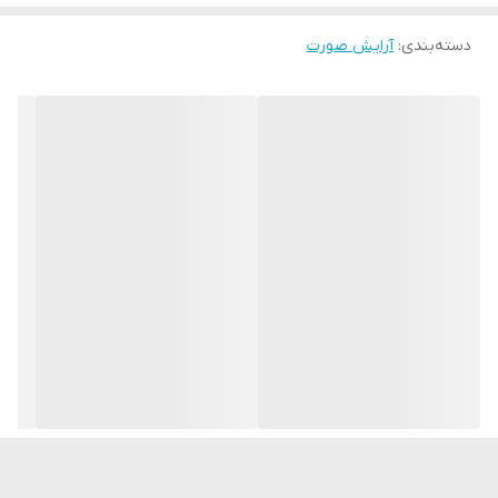
با استفاده از نوک انگشتان روی پوست تمیز بمالید.
به آرامی روی پوست صورت و گردن ماساژ دهید و اجازه دهید جذب
دسته‌بندی
:
آرایش صورت
شود. از ناحیه چشم دوری کنید.
مراحل بعدی را در روتین آرایش خود ادامه دهید.
مناسب برای استفاده در زیر تمام کرمهای های GG و کرم های CC، و
همچنین می تواند به تنهایی برای یک پوشش طبیعی و کامل استفاده
شود.