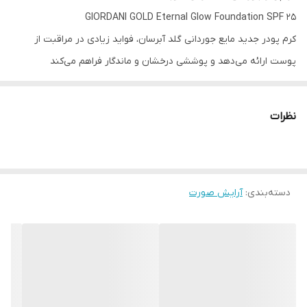
GIORDANI GOLD Eternal Glow Foundation SPF 25
کرم پودر جدید مایع جوردانی گلد آبرسان، فواید زیادی در مراقبت از
پوست ارائه می‌دهد و پوششی درخشان و ماندگار فراهم می‌کند
تایید شده توسط جامعه گیاه‌خواران (Vegan Society™).
نظرات
فرموله شده حاوی 90٪ مراقبت از پوست با اسید هیالورونیک و
نیاسینامید.
پوست را ترمیم، صاف و نرم می‌کند.
دسته‌بندی
:
آرایش صورت
درخشندگی طبیعی پوست را بازیابی می‌کند.
فرمولی با بافت بسیار سبک برای استفاده راحت روزانه
آب‌رسانی و ماندگاری رطوبت 8 ساعته . هر قطره از این کرم پودر مایع
عمیقاً پوست را آبرسانی میکند.