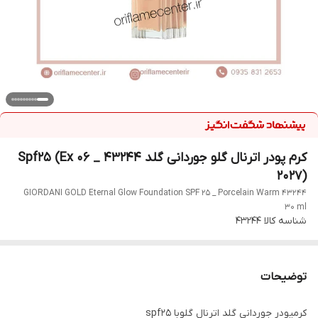
کرم پودر اترنال گلو جوردانی گلد 43244 _ Spf25 (Ex 06
2027)
GIORDANI GOLD Eternal Glow Foundation SPF 25 _ Porcelain Warm 43244
30 ml
شناسه کالا
43244
توضیحات
کرمپودر جوردانی گلد اترنال گلوبا spf25