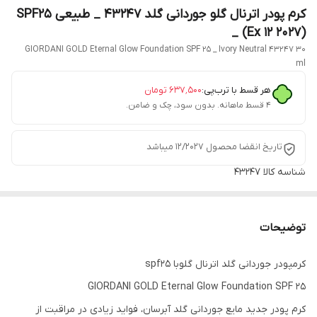
کرم پودر اترنال گلو جوردانی گلد 43247 _ طبیعی SPF25
_ (Ex 12 2027)
GIORDANI GOLD Eternal Glow Foundation SPF 25 _ Ivory Neutral 43247 30
ml
هر قسط با ترب‌پی:
۶۳۷٬۵۰۰
تومان
۴ قسط ماهانه. بدون سود، چک و ضامن.
تاریخ انقضا محصول 12/2027 میباشد
شناسه کالا
43247
توضیحات
کرمپودر جوردانی گلد اترنال گلوبا spf25
GIORDANI GOLD Eternal Glow Foundation SPF 25
کرم پودر جدید مایع جوردانی گلد آبرسان، فواید زیادی در مراقبت از