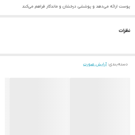
پوست ارائه می‌دهد و پوششی درخشان و ماندگار فراهم می‌کند
تایید شده توسط جامعه گیاه‌خواران (Vegan Society™).
نظرات
فرموله شده حاوی 90٪ مراقبت از پوست با اسید هیالورونیک و
نیاسینامید.
پوست را ترمیم، صاف و نرم می‌کند.
دسته‌بندی
:
آرایش صورت
درخشندگی طبیعی پوست را بازیابی می‌کند.
فرمولی با بافت بسیار سبک برای استفاده راحت روزانه
آب‌رسانی و ماندگاری رطوبت 8 ساعته . هر قطره از این کرم پودر مایع
عمیقاً پوست را آبرسانی میکند.