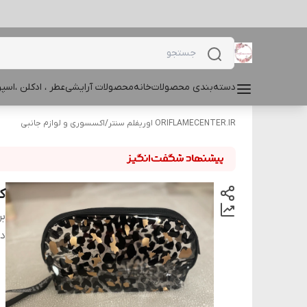
دسته‌بندی محصولات
خانه
محصولات آرایشی
عطر ، ادکلن ،اس
ORIFLAMECENTER.IR اوریفلم سنتر
/
اکسسوری و لوازم جانبی
ک
بر
دس