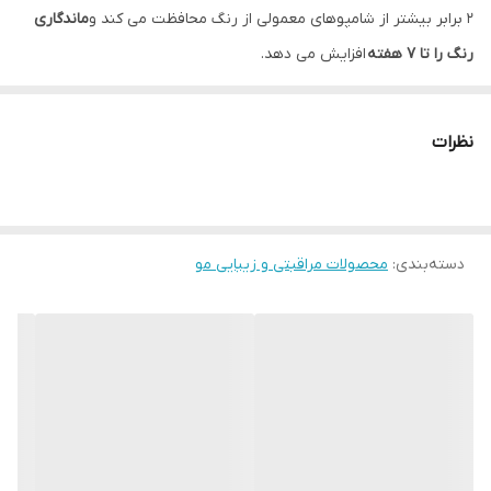
2 برابر بیشتر از شامپوهای معمولی از رنگ محافظت می کند و
ماندگاری
رنگ را تا 7 هفته
افزایش می دهد.
ویتامین E
به محافظت از رنگ مو در برابر آسیب اشعه ماوراء بنفش کمک
میکند و موها را شاداب، براق، نرم و با رنگ های زنده می کند.
نظرات
این شامپو مخصوص موهای رنگ شده طراحی شده و با داشتن ویتامین
E اثر احیا کننده ای دارد.
به لطف فرمول مرطوب کننده و بدون سولفات از کدرشدن رنگ موها
دسته‌بندی
:
محصولات مراقبتی و زیبایی مو
جلوگیری می کند و ضمن پاکسازی ملایم مو از ساختار طبیعی مو
محافظت می کند.
با محصولات دئولوژی DUOLOGI موهای خود را متحول کنید: با یک روال
مراقب از قابل تنظیم ملاقات کنید که ترکیبی از مراقبت از مو و مراقبت
از پوست است و مراقبت از پوست سر را تشویق می کند!
۲۰۰ میل
کد محصول ۴۴۹۵۶