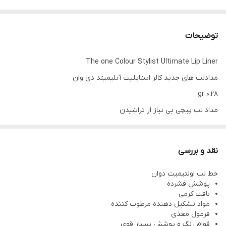
توضیحات
The one Colour Stylist Ultimate Lip Liner
مدادلب های جدید کالر استایلیت آنلیمیتد دی وان
0.28 gr
مداد لب پیچی بی نیاز از تراشیدن
حاوی اسید هیالورونیک، آبرسان نرم و راحت روی لب
پوشش مات و قابل استفاده به تنهایی به عنوان رژلب
نقد و بررسی
کد
خط لب اولتیمیت دوان
Scarlet Red - 37734
پوشش فشرده
بافت کرمی
مواد تشکیل دهنده مرطوب کننده
فرمول مغذی
قوام رنگ و پوشش بسیار قوی