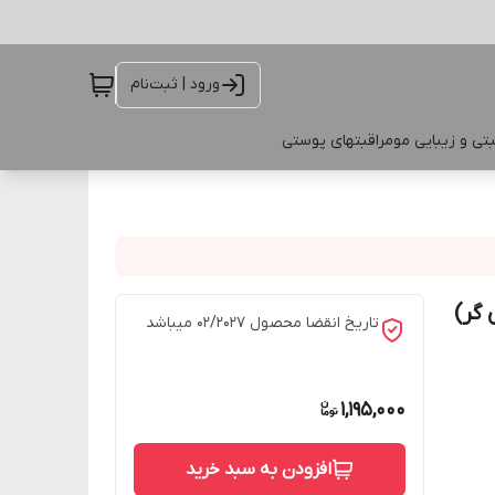
ورود | ثبت‌نام
تی و زیبایی مو
مراقبتهای پوستی
46 (کاکائویی گر)
تاریخ انقضا محصول 02/2027 میباشد
1,195,000
افزودن به سبد خرید