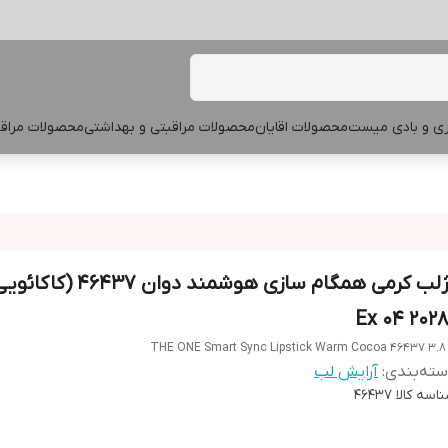
پری و بادی میست
محصولات اقایان
محصولات مراقبتی و بهداشتی
محصولات مراقب
رژلب کرمی همگام سازی هوشمند دوان 437
THE ONE Smart Sync Lipstick Warm Cocoa 46437 3.8
ته‌بندی
:
آرایش لب
اسه کالا
46437