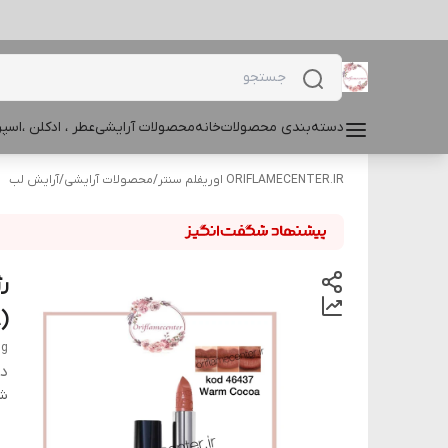
دسته‌بندی محصولات
خانه
محصولات آرایشی
عطر ، ادکلن ،اس
ORIFLAMECENTER.IR اوریفلم سنتر
/
محصولات آرایشی
/
آرایش لب
(Ex 04 2028
 g
دس
شن