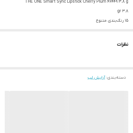
THE ONE Smart Sync Lipstick Cherry Plum 46449 3.8 g
3.8 gr
15 رنگ‌بندی متنوع
8 ساعت ماندگاری
مرطوب کننده قوی لب
نظرات
تغذیه کننده لب حاوی کره کاکائو و شی باتر
شدت رنگ و غلظت بالا با یک حرکت
دسته‌بندی
:
آرایش لب