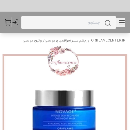
ORIFLAMECENTER.IR اوریفلم سنتر
/
مراقبتهای پوستی
/
روتین پوستی