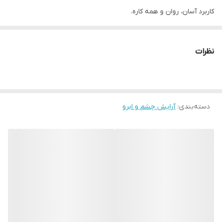
کاربرد آسان، روان و همه کاره.
ایده آل برای برنامه های روتوش در حال حرکت. نوک به راحتی باز می
شود.
نظرات
این محصول حاوی خط چشم و سایه چشم دو طرفه، دارای نوک خط چشم
نازک برای استفاده بی عیب و نقص و نوک ضخیم برای پوشش کامل
سایه چشم است. با فرمول صاف خود رنگ ملایمی ارائه می دهد و برنامه
دسته‌بندی
:
آرایش چشم و ابرو
های روتوش در حال حرکت را تسهیل می کند.