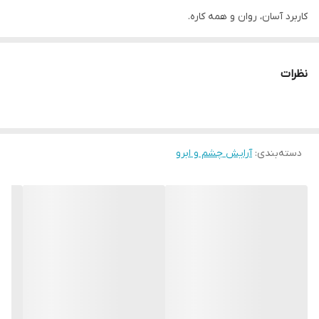
کاربرد آسان، روان و همه کاره.
ایده آل برای برنامه های روتوش در حال حرکت. نوک به راحتی باز می
شود.
نظرات
این محصول حاوی خط چشم و سایه چشم دو طرفه، دارای نوک خط چشم
نازک برای استفاده بی عیب و نقص و نوک ضخیم برای پوشش کامل
سایه چشم است. با فرمول صاف خود رنگ ملایمی ارائه می دهد و برنامه
دسته‌بندی
:
آرایش چشم و ابرو
های روتوش در حال حرکت را تسهیل می کند.