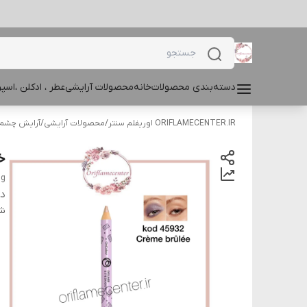
دسته‌بندی محصولات
خانه
محصولات آرایشی
عطر ، ادکلن ،اس
ORIFLAMECENTER.IR اوریفلم سنتر
/
محصولات آرایشی
/
آرایش چشم و
خ
 g
دس
شن