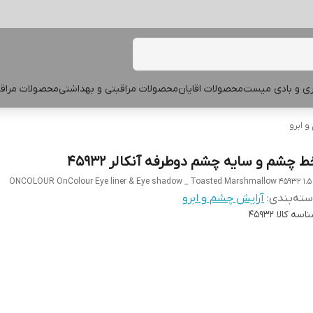
پری و بادی میست
محصولات اقایان
محصولات مراقبتی و بهداشتی
محصولات مراقب
 ابرو
ط چشم و سایه چشم دوطرفه آنکالر 45932
ONCOLOUR OnColour Eye liner & Eye shadow _ Toasted Marshmallow 45932 1.5
ته‌بندی
:
آرایش چشم و ابرو
اسه کالا
۴۵۹۳۲