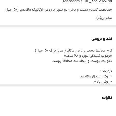
Macadamia Oil _ 45425 150 ml
محافظت کننده دست و ناخن لاو نیچر با روغن ارگانیک ماکادمیا (150 میل
سایز بزرگ)
بافت سبک و غنی و کرمی
با رطوبت رسانی طولانی مدت
نقد و بررسی
مرطوب کننده و محافظ پوست و ناخن است
کرم محافظ دست و ناخن ماکایا ( سایز بزرگ ۱۵۰ میل)
حاوی ویتامین های A، B و E خواص تسکین دهنده و محافظت
مرطوب کنندگی قوی و 48 ساعته
48 ساعت آبرسانی
تقویت پوست و ایجاد سد محافظ پوست
97% مواد منشا طبیعی
ترکیبات:
حاوی روغن ارگانیک ماکادمیا برای کمک به تقویت و ایجاد یک سد محافظ
- روغن فندق ماکادمیا
- روغن بادام
پوستی روی پوست شما
97 درصد ترکیبات طبیعی
بسته بندی قابل بازیافت
تیوپ با 43% پلاستیک بازیافتی
نظرات