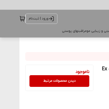
ورود | ثبت‌نام
تی و زیبایی مو
مراقبتهای پوستی
وان اولترا45090 (آبی کبالتی)(Ex 05
ناموجود
دیدن محصولات مرتبط