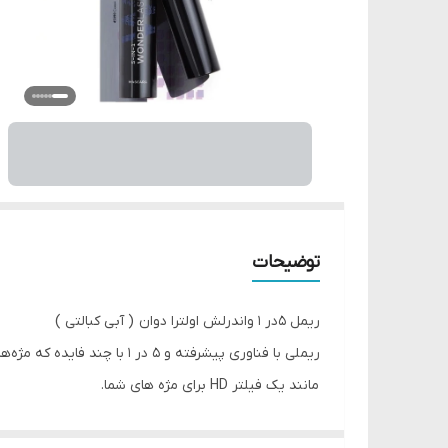
توضیحات
ریمل ۵در ۱ واندرلش اولترا دوان ( آبی کبالتی )
ریملی با فناوری پیشرفته و 5 در 1 با چند فایده که مژه‌ها را به وضوح مشخص، فر و بلند می‌کند تا مژه‌هایی با ماندگاری طولانی و با کیفیت بالا ارائه دهد که لکه یا پوسته پوسته نمی‌شود.
مانند یک فیلتر HD برای مژه های شما.
فرمول هایپر آبی کبالتی با ترکیب رنگدانه دیجیتال باعث می شود مژه ها به شد