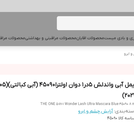
پری و بادی میست
محصولات اقایان
محصولات مراقبتی و بهداشتی
محصولات مراقب
 ابرو
ریمل آبی واندلش ۵در۱ د
2027
THE ONE 5-in-1 Wonder Lash Ultra Mascara Blue 45090 8 
ته‌بندی
:
آرایش چشم و ابرو
اسه کالا
45090