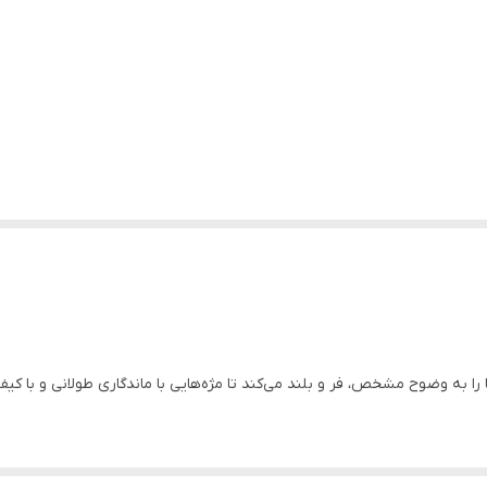
ت آبی به نظر برسند و IRL – اولین تست شدت رنگ هوشمند در دنیا