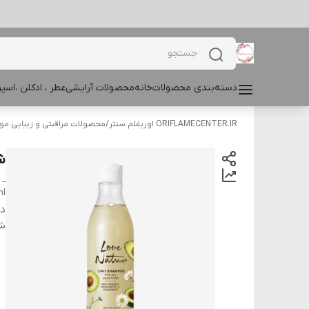
دسته‌بندی محصولات
خانه
محصولات آرایشی
عطر ، ادکلن ،اس
ORIFLAMECENTER.IR اوریفلم سنتر
/
محصولات مراقبتی و زیبایی مو
شا
 _
ml
دس
شن