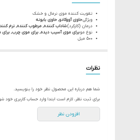
حاوی عصاره ارگانیک بابونه برای تسکین پوست سر و
تقویت کننده موی نرمال و خشک
به نرم شدن و بازسازی انواع مو کمک می کند
ویژگی
حاوی آووکادو, حاوی بابونه
حجم: 500ml سایز بزرگ
درمان (کارکرد)
شاداب کننده, مرطوب کننده, نرم کنند
نوع مو
برای موی آسیب دیده, برای موی چرب, برای 
500 میل
نظرات
شما هم درباره این محصول نظر خود را بنویسید.
برای ثبت نظر، لازم است ابتدا وارد حساب کاربری خود شو
افزودن نظر