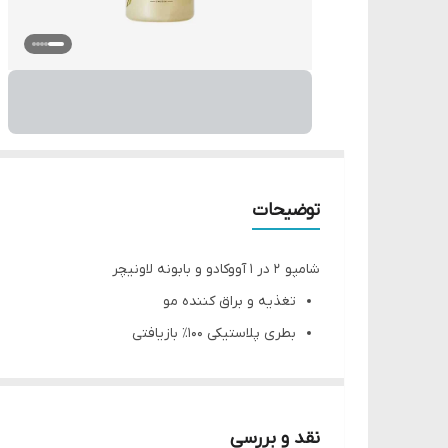
توضیحات
شامپو ۲ در ۱ آووکادو و بابونه لاونیچر
تغذیه و براق کننده مو
بطری پلاستیکی ۱۰۰٪ بازیافتی
زیست تخریب پذیر و بدون سیلیکون یا پارابن
حاوی روغن آووکادو ارگانیک که موها را تغذیه، رط
سرشار از چربی‌های سالم و ویتامین E
نقد و بررسی