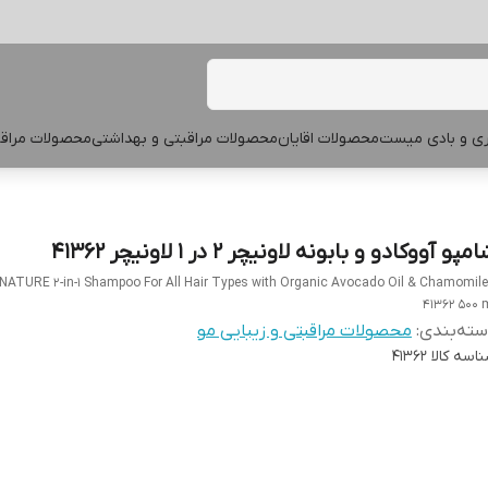
پری و بادی میست
محصولات اقایان
محصولات مراقبتی و بهداشتی
محصولات مراقب
مپو آووکادو و بابونه لاونیچر ۲ در ۱ لاونیچر 41362
NATURE 2-in-1 Shampoo For All Hair Types with Organic Avocado Oil & Chamomile
41362 500 
ته‌بندی
:
محصولات مراقبتی و زیبایی مو
اسه کالا
41362