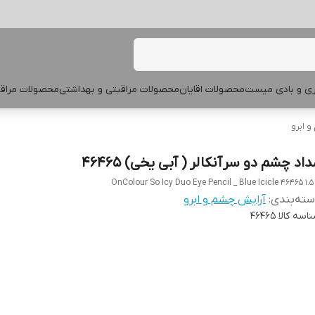
پری و بادی میست
محصولات اقایان
محصولات مراقبتی و بهداشتی
محصولات مراقب
 ابرو
اد چشم دو سر آنکالر ( آبی یخی) 46465
OnColour So Icy Duo Eye Pencil _ Blue Icicle 46465 1.5
ته‌بندی
:
آرایش چشم و ابرو
اسه کالا
46465