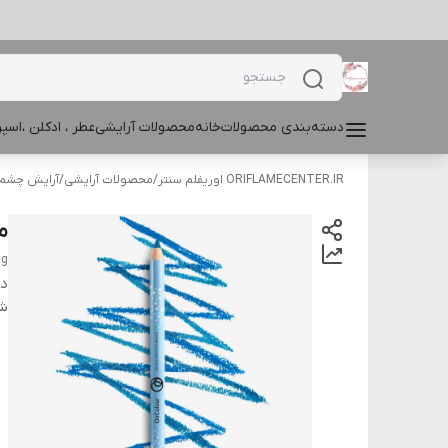
دسته‌بندی محصولات
خانه
محصولات آرایشی
عطر ، ادکلن ،اس
ORIFLAMECENTER.IR اوریفلم سنتر
/
محصولات آرایشی
/
آرایش چشم و
مد
 g
دس
شن