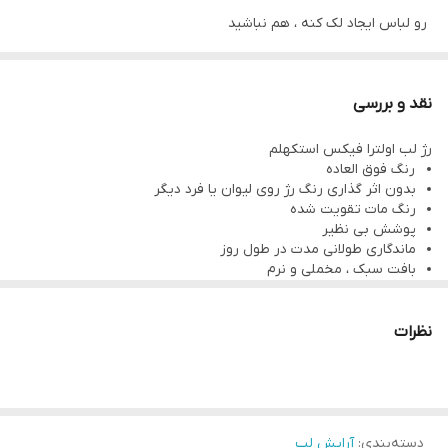
رو لباس ایجاد لک کنه ، هم نباشید
THE ONE Colour Unlimited Ultra Fix
نقد و بررسی
41800
رژ لب اولترا فیکس استکهلم
Ultra Raspberry
رنگ فوق العاده
بدون اثر گذاری رنگ رژ روی لیوان یا فرد دیگر
رنگ مات تقویت شده
رژلب دی وان کالر آنلیمیتد - آلترا فیکس
پوشش بی نظیر
🔸 3.5 gr
ماندگاری طولانی مدت در طول روز
بافت سبک ، مخملی و نرم
رژلب جامد که پس از استفاده خشک شده و پوشش ماتی ایجاد می کند
تثبیت 99 درصد از رنگ روی لب ها
رنگی نکردن و کثیف نکردن ماسک
کیس پروف
بدون خشک شدن
نظرات
بدون ایجاد لک و بدون پخش شدن
وزن : 3.5 گرم
ماندگاری بالا
برای بهترین نتیجه 10 دقیقه پس از زدن رژلب صبر کنید
پیگمنت قوی، سبک و راحت روی لب ها
دسته‌بندی
:
آرایش لب