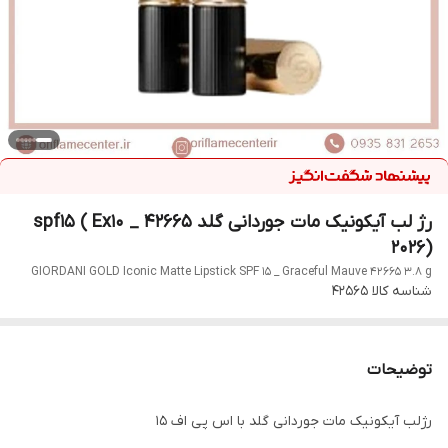
رژ لب آیکونیک مات جوردانی گلد 42665 _ spf15 ( Ex10
2026)
GIORDANI GOLD Iconic Matte Lipstick SPF 15 _ Graceful Mauve 42665 3.8 g
شناسه کالا
42565
توضیحات
رژلب آیکونیک مات جوردانی گلد با اس پی اف 15