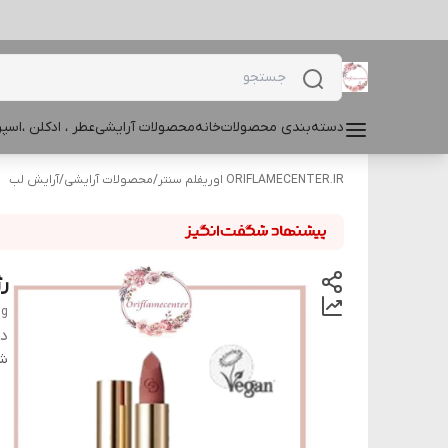
دسته‌بندی محصولات
خانه
محصولات آرایشی
عطر ، ادکلن ،اس
ORIFLAMECENTER.IR اوریفلم سنتر
/
محصولات آرایشی
/
آرایش لب
رژ
 g
دس
شن