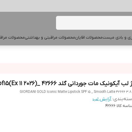
پری و بادی میست
محصولات اقایان
محصولات مراقبتی و بهداشتی
محصولات مراقب
 لب آیکونیک مات جوردانی گلد 42666 _spf15(Ex 11 2026)
GIORDANI GOLD Iconic Matte Lipstick SPF 15 _ Smooth Latte 42666 3.8
ته‌بندی
:
آرایش لب
اسه کالا
42666