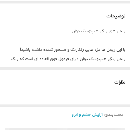
توضیحات
ریمل های رنگی هیپنوتیک دوان ‌
با این ریمل ها مژه هایی رنگارنگ و مسحور کننده داشته باشید!
ریمل رنگی هیپنوتیک دوان دارای فرمول فوق العاده ای است که رنگ
مژه ها را با پیگمنتی عالی تغییر می دهد.
حجم دهنده و بلند کننده مژه ها
نظرات
دارای پیگمنت قوی
حاوی روغن دانه گل آفتابگردان
تقویت کننده مژه ها
دسته‌بندی
:
بدون ریزش و پخش شدگی
آرایش چشم و ابرو
ضد حساسیت