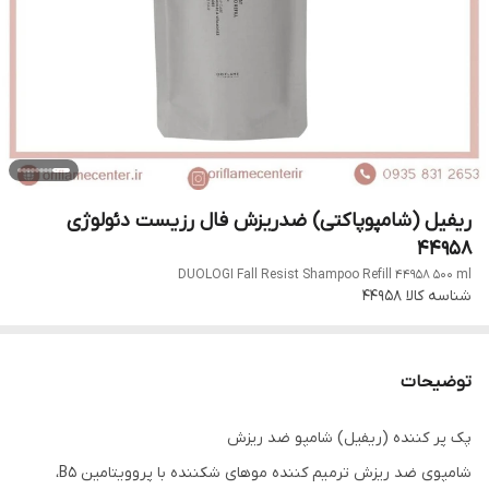
ریفیل (شامپوپاکتی) ضدریزش فال رزیست دئولوژی
44958
DUOLOGI Fall Resist Shampoo Refill 44958 500 ml
شناسه کالا
44958
توضیحات
پک پر کننده (ریفیل) شامپو ضد ریزش
شامپوی ضد ریزش ترمیم کننده موهای شکننده با پروویتامین B5،